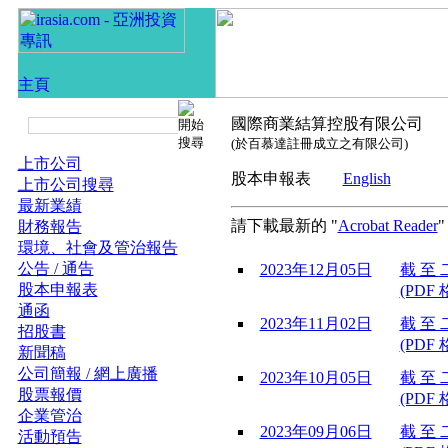
國際商業結算控股有限公司
(於百慕達註冊成立之有限公司)
上市公司
股本申報表
English
上市公司搜尋
最新業績
請下載最新的 "
Acrobat Reader
財務報告
環境、社會及管治報告
公告 / 通告
2023年12月05日
截 至 
股本申報表
(PDF 
通函
2023年11月02日
截 至 
招股書
(PDF 
新聞稿
公司簡報 / 網上廣播
2023年10月05日
截 至 
股票報價
(PDF 
企業管治
2023年09月06日
截 至 
活動預告