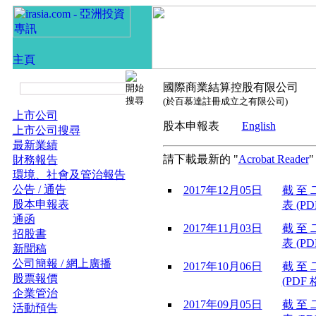
國際商業結算控股有限公司
(於百慕達註冊成立之有限公司)
上市公司
股本申報表
English
上市公司搜尋
最新業績
請下載最新的 "
Acrobat Reader
財務報告
環境、社會及管治報告
公告 / 通告
2017年12月05日
截 至 
股本申報表
表 (PD
通函
2017年11月03日
截 至 
招股書
表 (PD
新聞稿
公司簡報 / 網上廣播
2017年10月06日
截 至 
股票報價
(PDF 
企業管治
2017年09月05日
截 至 
活動預告