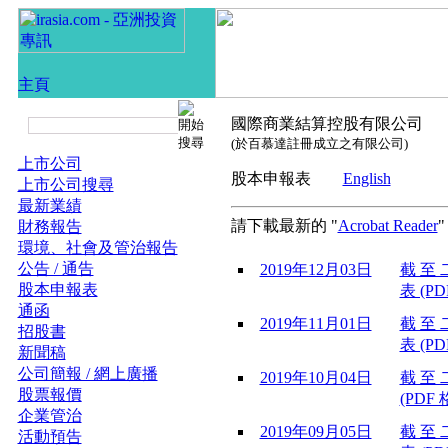
國際商業結算控股有限公司
(於百慕達註冊成立之有限公司)
上市公司
股本申報表
English
上市公司搜尋
最新業績
請下載最新的 "
Acrobat Reader
財務報告
環境、社會及管治報告
公告 / 通告
2019年12月03日
截 至 
股本申報表
表 (PD
通函
2019年11月01日
截 至 
招股書
表 (PD
新聞稿
公司簡報 / 網上廣播
2019年10月04日
截 至 
股票報價
(PDF 
企業管治
2019年09月05日
截 至 
活動預告