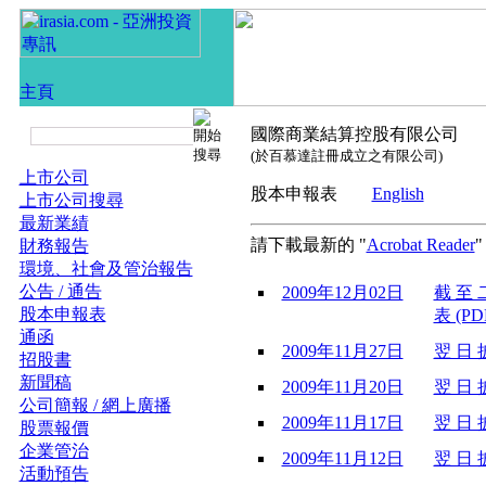
國際商業結算控股有限公司
(於百慕達註冊成立之有限公司)
上市公司
股本申報表
English
上市公司搜尋
最新業績
請下載最新的 "
Acrobat Reader
財務報告
環境、社會及管治報告
公告 / 通告
2009年12月02日
截 至 
股本申報表
表 (PD
通函
2009年11月27日
翌 日 披
招股書
新聞稿
2009年11月20日
翌 日 披
公司簡報 / 網上廣播
2009年11月17日
翌 日 披
股票報價
企業管治
2009年11月12日
翌 日 披
活動預告