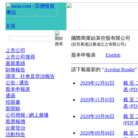
國際商業結算控股有限公司
(於百慕達註冊成立之有限公司)
上市公司
股本申報表
English
上市公司搜尋
最新業績
請下載最新的 "
Acrobat Reader
財務報告
環境、社會及管治報告
公告 / 通告
2020年12月02日
截 至 
股本申報表
表 (PD
通函
2020年11月03日
截 至 
招股書
表 (PD
新聞稿
公司簡報 / 網上廣播
2020年10月06日
截 至 
股票報價
(PDF 
企業管治
2020年09月04日
截 至 
活動預告