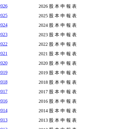
2026
2026 股 本 申 報 表
2025
2025 股 本 申 報 表
2024
2024 股 本 申 報 表
2023
2023 股 本 申 報 表
2022
2022 股 本 申 報 表
2021
2021 股 本 申 報 表
2020
2020 股 本 申 報 表
2019
2019 股 本 申 報 表
2018
2018 股 本 申 報 表
2017
2017 股 本 申 報 表
2016
2016 股 本 申 報 表
2014
2014 股 本 申 報 表
2013
2013 股 本 申 報 表