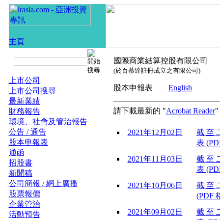
國際商業結算控股有限公司
(於百慕達註冊成立之有限公司)
上市公司
股本申報表
English
上市公司搜尋
最新業績
請下載最新的 "
Acrobat Reader
財務報告
環境、社會及管治報告
公告 / 通告
2021年12月02日
截 至 
股本申報表
表 (PD
通函
2021年11月03日
截 至 
招股書
表 (PD
新聞稿
公司簡報 / 網上廣播
2021年10月06日
截 至 
股票報價
(PDF 
企業管治
2021年09月02日
截 至 
活動預告