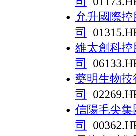
司
01173.H
允升國際控
司
01315.H
維太創科控
司
06133.H
藥明生物技
司
02269.H
信陽毛尖集
司
00362.H