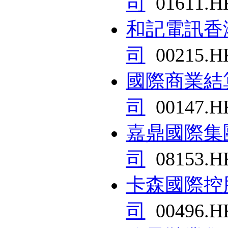
司
01611.H
和記電訊香
司
00215.H
國際商業結
司
00147.H
嘉鼎國際集
司
08153.H
卡森國際控
司
00496.H