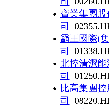
司
00260.H
寶業集團股
司
02355.H
霸王國際(
司
01338.H
北控清潔能
司
01250.H
比高集團控
司
08220.H