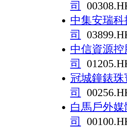
司
00308.H
中集安瑞科
司
03899.H
中信資源控
司
01205.H
冠城鐘錶珠
司
00256.H
白馬戶外媒
司
00100.H