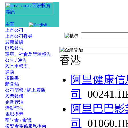
上市公司
上市公司搜尋
最新業績
財務報告
環境、社會及管治報告
香港
公告 / 通告
股本申報表
通函
阿里健康信
招股書
新聞稿
公司簡報 / 網上廣播
司
00241.H
股票報價
企業管治
阿里巴巴影
活動預告
電郵提示
司
01060.H
研討會 / 會議
投資者關係服務指南