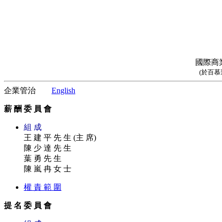
國際商
(於百
企業管治
English
薪 酬 委 員 會
組 成
王 建 平 先 生 (主 席)
陳 少 達 先 生
葉 勇 先 生
陳 嵐 冉 女 士
權 責 範 圍
提 名 委 員 會