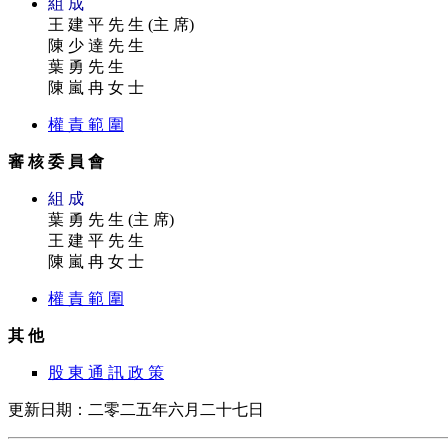
組 成
王 建 平 先 生 (主 席)
陳 少 達 先 生
葉 勇 先 生
陳 嵐 冉 女 士
權 責 範 圍
審 核 委 員 會
組 成
葉 勇 先 生 (主 席)
王 建 平 先 生
陳 嵐 冉 女 士
權 責 範 圍
其 他
股 東 通 訊 政 策
更新日期：二零二五年六月二十七日