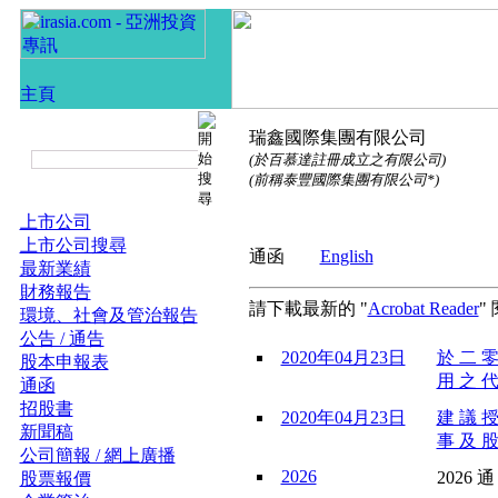
瑞鑫國際集團有限公司
(於百慕達註冊成立之有限公司)
(前稱泰豐國際集團有限公司*)
上市公司
上市公司搜尋
通函
English
最新業績
財務報告
請下載最新的 "
Acrobat Reader
"
環境、社會及管治報告
公告 / 通告
2020年04月23日
於 二 零
股本申報表
用 之 代
通函
招股書
2020年04月23日
建 議 授
新聞稿
事 及 股
公司簡報 / 網上廣播
2026
2026 通
股票報價