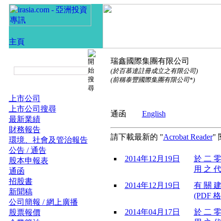
瑞鑫國際集團有限公司
(於百慕達註冊成立之有限公司)
(前稱泰豐國際集團有限公司*)
上市公司
上市公司搜尋
通函
English
最新業績
財務報告
請下載最新的 "
Acrobat Reader
"
環境、社會及管治報告
公告 / 通告
2014年12月19日
於 二 零
股本申報表
用 之 代
通函
招股書
2014年12月19日
有 關 建
新聞稿
(PDF 格
公司簡報 / 網上廣播
2014年04月17日
於 二 零
股票報價