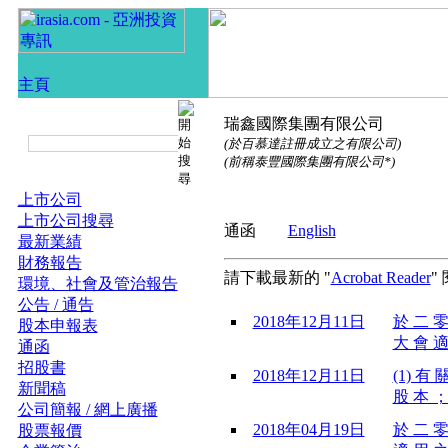
瑞鑫國際集團有限公司
(於百慕達註冊成立之有限公司)
(前稱泰豐國際集團有限公司*)
上市公司
上市公司搜尋
通函
English
最新業績
財務報告
請下載最新的 "
Acrobat Reader
"
環境、社會及管治報告
公告 / 通告
2018年12月11日
於 二 零
股本申報表
大 會 適
通函
招股書
2018年12月11日
(1) 有
新聞稿
股 本 ； 
公司簡報 / 網上廣播
2018年04月19日
於 二 零
股票報價