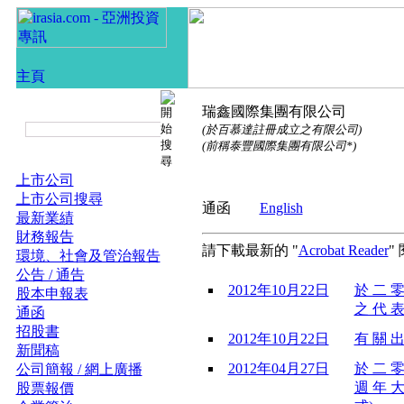
瑞鑫國際集團有限公司
(於百慕達註冊成立之有限公司)
(前稱泰豐國際集團有限公司*)
上市公司
上市公司搜尋
通函
English
最新業績
財務報告
請下載最新的 "
Acrobat Reader
"
環境、社會及管治報告
公告 / 通告
2012年10月22日
於 二 零
股本申報表
之 代 表
通函
招股書
2012年10月22日
有 關 出
新聞稿
2012年04月27日
於 二 零
公司簡報 / 網上廣播
週 年 大
股票報價