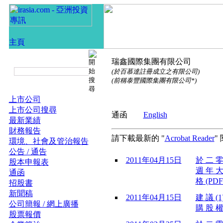
瑞鑫國際集團有限公司
(於百慕達註冊成立之有限公司)
(前稱泰豐國際集團有限公司*)
上市公司
上市公司搜尋
通函
English
最新業績
財務報告
請下載最新的 "
Acrobat Reader
"
環境、社會及管治報告
公告 / 通告
2011年04月15日
於 二 零
股本申報表
週 年 大
通函
格 (PDF
招股書
新聞稿
2011年04月15日
建 議 (1
公司簡報 / 網上廣播
購 股 權
股票報價