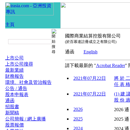
國際商業結算控股有限公司
(於百慕達註冊成立之有限公司)
通函
English
上市公司
上市公司搜尋
請下載最新的 "
Acrobat Reader
"
最新業績
財務報告
2021年07月22日
將 於 二
環境、社會及管治報告
任 表 格
公告 / 通告
2021年07月22日
(1) 建 
股本申報表
股 份 過
通函
招股書
2026
2026 通
新聞稿
公司簡報 / 網上廣播
2025
2025 通
股票報價
2024
2024 通