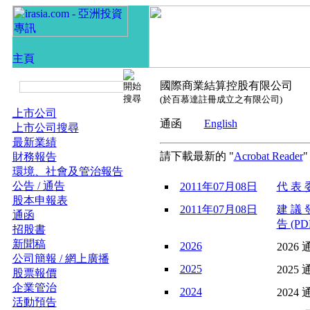
國際商業結算控股有限公司
(於百慕達註冊成立之有限公司)
上市公司
通函
English
上市公司搜尋
最新業績
請下載最新的 "
Acrobat Reader
財務報告
環境、社會及管治報告
公告 / 通告
2011年07月08日
代 表 委
股本申報表
2011年07月08日
建 議 
通函
告 (PD
招股書
新聞稿
2026
2026 
公司簡報 / 網上廣播
2025
2025 
股票報價
企業管治
2024
2024 
活動預告