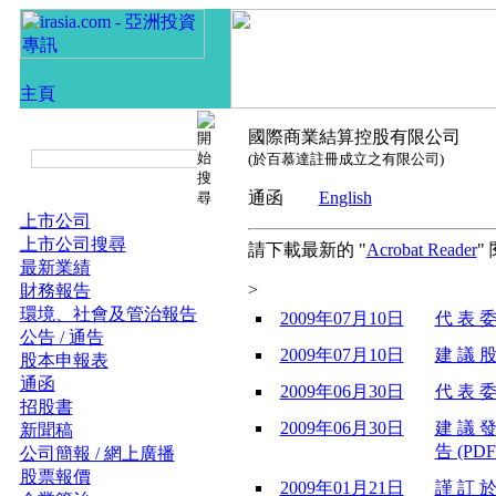
國際商業結算控股有限公司
(於百慕達註冊成立之有限公司)
通函
English
上市公司
上市公司搜尋
請下載最新的 "
Acrobat Reader
"
最新業績
>
財務報告
環境、社會及管治報告
2009年07月10日
代 表 委
公告 / 通告
2009年07月10日
建 議 股
股本申報表
通函
2009年06月30日
代 表 委
招股書
2009年06月30日
建 議 發
新聞稿
告 (PDF
公司簡報 / 網上廣播
股票報價
2009年01月21日
謹 訂 於