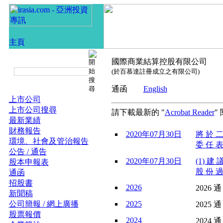
國際商業結算控股有限公司
(於百慕達註冊成立之有限公司)
通函
English
上市公司
上市公司搜尋
請下載最新的 "
Acrobat Reader
"
最新業績
財務報告
2020年07月30日
將 於 二
環境、社會及管治報告
委 任 表
公告 / 通告
2020年07月30日
(1) 建 
股本申報表
股 份 過
通函
招股書
2026
2026 通
新聞稿
公司簡報 / 網上廣播
2025
2025 通
股票報價
2024
2024 通