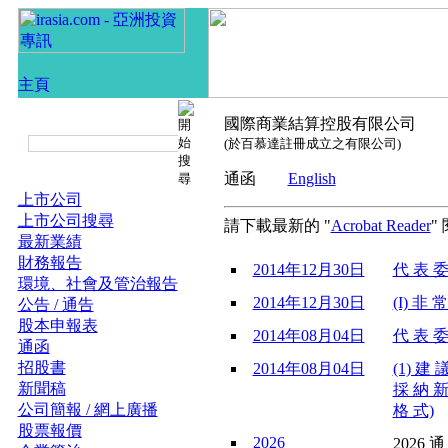
國際商業結算控股有限公司
(於百慕達註冊成立之有限公司)
通函
English
上市公司
上市公司搜尋
請下載最新的 "
Acrobat Reader
"
最新業績
財務報告
2014年12月30日
代 表 委
環境、社會及管治報告
2014年12月30日
(I) 非 
公告 / 通告
股本申報表
2014年08月04日
代 表 委
通函
招股書
2014年08月04日
(1) 建
新聞稿
採 納 新
公司簡報 / 網上廣播
格 式)
股票報價
2026
2026 通