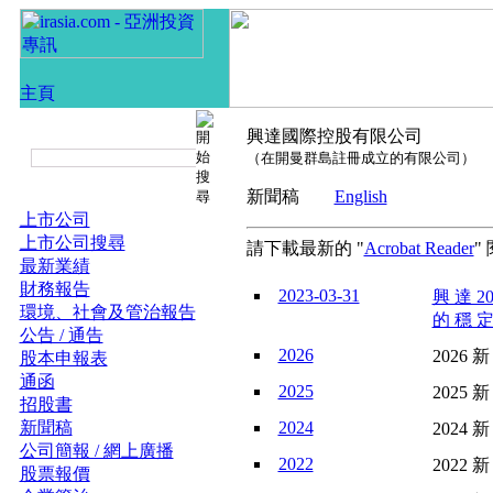
興達國際控股有限公司
（在開曼群島註冊成立的有限公司）
新聞稿
English
上市公司
上市公司搜尋
請下載最新的 "
Acrobat Reader
"
最新業績
財務報告
2023-03-31
興 達 2
環境、社會及管治報告
的 穩 定
公告 / 通告
2026
2026 新
股本申報表
通函
2025
2025 新
招股書
新聞稿
2024
2024 新
公司簡報 / 網上廣播
2022
2022 新
股票報價