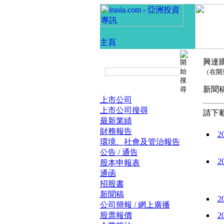
興達
（在開
新
上市公司
上市公司搜尋
請下載
最新業績
財務報告
2
環境、社會及管治報告
公告 / 通告
2
股本申報表
通函
招股書
新聞稿
2
公司簡報 / 網上廣播
股票報價
2