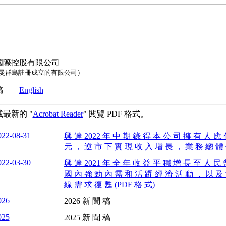
國際控股有限公司
曼群島註冊成立的有限公司）
聞稿
English
最新的 "
Acrobat Reader
" 閱覽 PDF 格式。
022-08-31
興 達 2022 年 中 期 錄 得 本 公 司 擁 有 人 應 佔
元 ， 逆 市 下 實 現 收 入 增 長 ， 業 務 總 體 
022-03-30
興 達 2021 年 全 年 收 益 平 穩 增 長 至 人 民 
國 內 強 勁 內 需 和 活 躍 經 濟 活 動 ， 以 及
線 需 求 復 甦 (PDF 格 式)
026
2026 新 聞 稿
025
2025 新 聞 稿