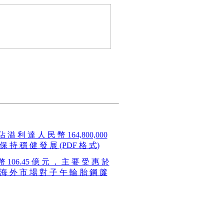
 溢 利 達 人 民 幣 164,800,000
保 持 穩 健 發 展 (PDF 格 式)
幣 106.45 億 元 ， 主 要 受 惠 於
 海 外 市 場 對 子 午 輪 胎 鋼 簾