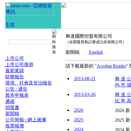
興達國際控股有限公司
（在開曼群島註冊成立的有限公司）
新聞稿
English
上市公司
上市公司搜尋
請下載最新的 "
Acrobat Reader
"
最新業績
財務報告
2013-08-21
興 達 公
環境、社會及管治報告
內 市 場
公告 / 通告
2013-03-26
興 達 公
股本申報表
比 率 高
通函
招股書
2026
2026 新
新聞稿
公司簡報 / 網上廣播
2025
2025 新
股票報價
2024
2024 新