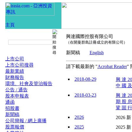
興達國際控股有限公司
（在開曼群島註冊成立的有限公司）
新聞稿
English
上市公司
上市公司搜尋
請下載最新的 "
Acrobat Reader
"
最新業績
財務報告
2018-08-29
興 達 2
環境、社會及管治報告
中 國 及
公告 / 通告
2018-03-23
興 達 2
股本申報表
期 股 息
通函
鞏 固 行
招股書
新聞稿
2026
2026 新
公司簡報 / 網上廣播
股票報價
2025
2025 新