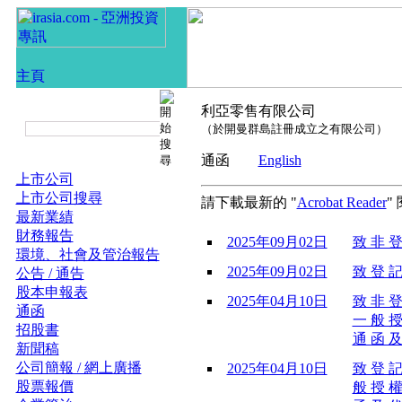
利亞零售有限公司
（於開曼群島註冊成立之有限公司）
通函
English
上市公司
上市公司搜尋
請下載最新的 "
Acrobat Reader
"
最新業績
財務報告
2025年09月02日
致 非 登
環境、社會及管治報告
2025年09月02日
致 登 記
公告 / 通告
股本申報表
2025年04月10日
致 非 登
通函
一 般 授
招股書
通 函 及
新聞稿
公司簡報 / 網上廣播
2025年04月10日
致 登 記
股票報價
般 授 權