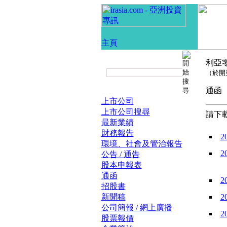
利亞
（於開
通
上市公司
上市公司搜尋
請下載
最新業績
財務報告
2
環境、社會及管治報告
2
公告 / 通告
股本申報表
通函
2
招股書
新聞稿
2
公司簡報 / 網上廣播
2
股票報價