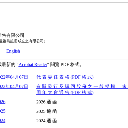
零售有限公司
曼群島註冊成立之有限公司）
函
English
最新的 "
Acrobat Reader
" 閱覽 PDF 格式。
022年04月07日
代 表 委 任 表 格 (PDF 格 式)
022年04月07日
有 關 發 行 及 購 回 股 份 之 一 般 授 權 、 末
周 年 大 會 通 告 (PDF 格 式)
026
2026 通 函
025
2025 通 函
024
2024 通 函