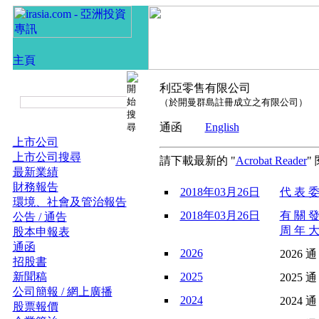
利亞零售有限公司
（於開曼群島註冊成立之有限公司）
通函
English
上市公司
上市公司搜尋
請下載最新的 "
Acrobat Reader
"
最新業績
財務報告
2018年03月26日
代 表 委
環境、社會及管治報告
2018年03月26日
有 關 發
公告 / 通告
周 年 大
股本申報表
通函
2026
2026 通
招股書
新聞稿
2025
2025 通
公司簡報 / 網上廣播
2024
2024 通
股票報價