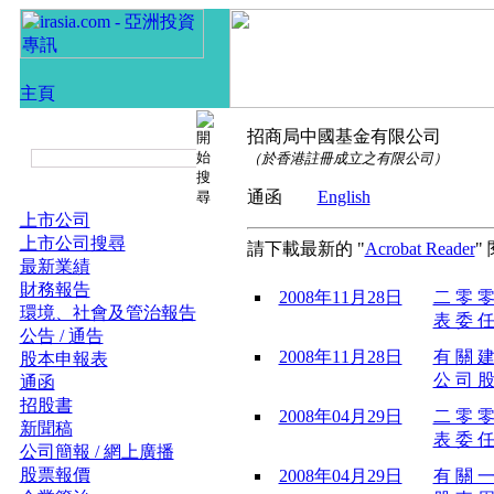
招商局中國基金有限公司
（於香港註冊成立之有限公司）
通函
English
上市公司
上市公司搜尋
請下載最新的 "
Acrobat Reader
"
最新業績
財務報告
2008年11月28日
二 零 零
環境、社會及管治報告
表 委 任
公告 / 通告
2008年11月28日
有 關 建
股本申報表
公 司 股
通函
招股書
2008年04月29日
二 零 零
新聞稿
表 委 任
公司簡報 / 網上廣播
股票報價
2008年04月29日
有 關 一