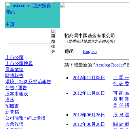
招商局中國基金有限公司
（於香港註冊成立之有限公司）
通函
English
上市公司
上市公司搜尋
請下載最新的 "
Acrobat Reader
"
最新業績
財務報告
2012年11月08日
二 零 一
環境、社會及管治報告
代 表 委
公告 / 通告
2012年11月08日
可 能 為
股本申報表
及 興 業
通函
委 任 招
招股書
新聞稿
2012年06月26日
股 息 選
公司簡報 / 網上廣播
股票報價
2012年06月26日
關 於 截