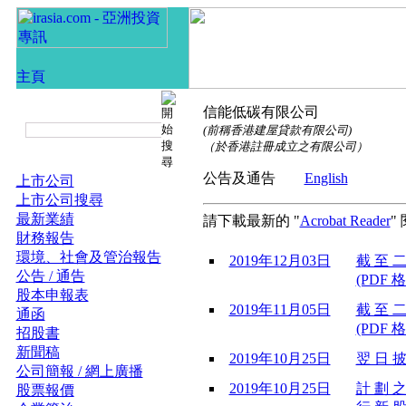
信能低碳有限公司
(前稱香港建屋貸款有限公司)
（於香港註冊成立之有限公司）
公告及通告
English
上市公司
上市公司搜尋
最新業績
請下載最新的 "
Acrobat Reader
"
財務報告
環境、社會及管治報告
2019年12月03日
截 至 二
公告 / 通告
(PDF 格
股本申報表
2019年11月05日
截 至 二
通函
(PDF 格
招股書
新聞稿
2019年10月25日
翌 日 披
公司簡報 / 網上廣播
2019年10月25日
計 劃 之
股票報價