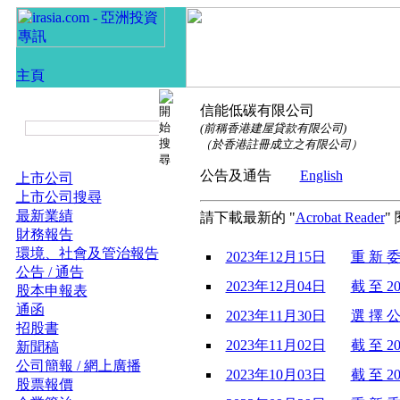
信能低碳有限公司
(前稱香港建屋貸款有限公司)
（於香港註冊成立之有限公司）
公告及通告
English
上市公司
上市公司搜尋
最新業績
請下載最新的 "
Acrobat Reader
"
財務報告
環境、社會及管治報告
2023年12月15日
重 新 委
公告 / 通告
2023年12月04日
截 至 20
股本申報表
通函
2023年11月30日
選 擇 公
招股書
2023年11月02日
截 至 20
新聞稿
公司簡報 / 網上廣播
2023年10月03日
截 至 2
股票報價