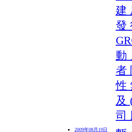
建 
發 
GR
動 
者 
性 
及 
司 
2009年08月19日