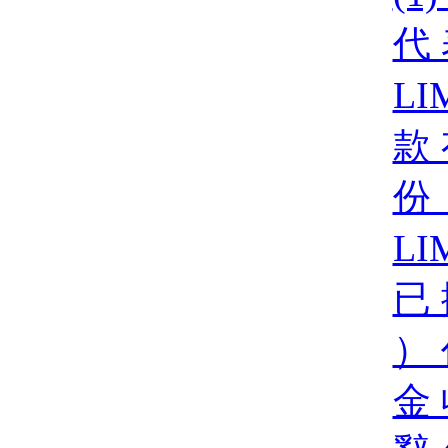
代 
LI
款 
份 
LI
已 
） 
金 