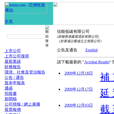
信能低碳有限公司
(前稱香港建屋貸款有限公司)
（於香港註冊成立之有限公司）
公告及通告
English
上市公司
上市公司搜尋
最新業績
請下載最新的 "
Acrobat Reader
"
財務報告
環境、社會及管治報告
2009年12月18日
補 
公告 / 通告
股本申報表
通函
2009年12月17日
延 
招股書
新聞稿
公司簡報 / 網上廣播
2009年12月03日
截 
股票報價