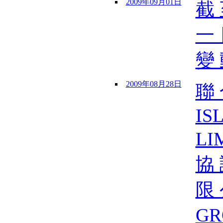
2009年09月01日
截 
一 
變 
2009年08月28日
聯 
IS
LI
協 
限 
GR