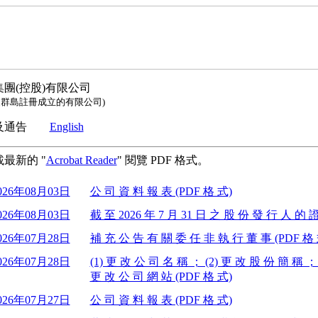
團(控股)有限公司
曼群島註冊成立的有限公司)
告及通告
English
最新的 "
Acrobat Reader
" 閱覽 PDF 格式。
026年08月03日
公 司 資 料 報 表 (PDF 格 式)
026年08月03日
截 至 2026 年 7 月 31 日 之 股 份 發 行 人 的 
026年07月28日
補 充 公 告 有 關 委 任 非 執 行 董 事 (PDF 格 
026年07月28日
(1) 更 改 公 司 名 稱 ； (2) 更 改 股 份 簡 稱 ； 
更 改 公 司 網 站 (PDF 格 式)
026年07月27日
公 司 資 料 報 表 (PDF 格 式)