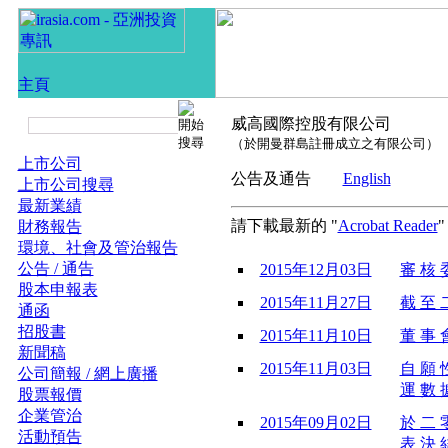
威高國際控股有限公司
（於開曼群島註冊成立之有限公司）
上市公司
公告及通告
English
上市公司搜尋
最新業績
請下載最新的 "
Acrobat Reader
財務報告
環境、社會及管治報告
公告 / 通告
2015年12月03日
審 核 委
股本申報表
2015年11月27日
截 至 
通函
招股書
2015年11月10日
董 事 會
新聞稿
2015年11月03日
自 願 
公司簡報 / 網上廣播
運 數 據
股票報價
企業管治
2015年09月02日
於 二 
活動預告
表 決 結