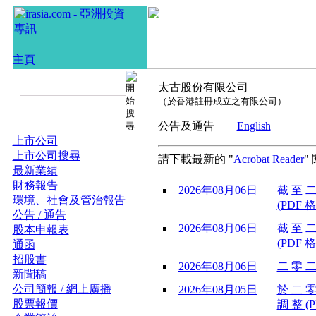
太古股份有限公司
（於香港註冊成立之有限公司）
公告及通告
English
上市公司
上市公司搜尋
請下載最新的 "
Acrobat Reader
"
最新業績
財務報告
2026年08月06日
截 至 二
環境、社會及管治報告
(PDF 格
公告 / 通告
2026年08月06日
截 至 二
股本申報表
(PDF 格
通函
招股書
2026年08月06日
二 零 二
新聞稿
公司簡報 / 網上廣播
2026年08月05日
於 二 零
股票報價
調 整 (P