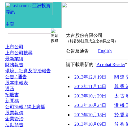
太古股份有限公司
（於香港註冊成立之有限公司）
上市公司
公告及通告
English
上市公司搜尋
最新業績
請下載最新的 "
Acrobat Reader
財務報告
環境、社會及管治報告
公告 / 通告
2013年12月19日
關 連 交
股本申報表
2013年11月14日
與 香 
通函
招股書
2013年10月29日
太 古 
新聞稿
2013年10月24日
港 機 工 
公司簡報 / 網上廣播
股票報價
2013年10月18日
於 香 港
企業管治
2013年10月09日
於 香 港
活動預告