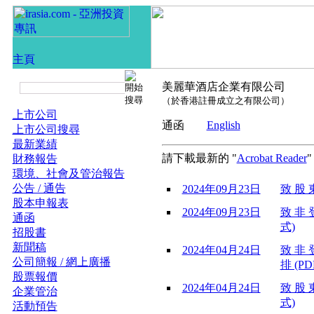
美麗華酒店企業有限公司
（於香港註冊成立之有限公司）
上市公司
通函
English
上市公司搜尋
最新業績
請下載最新的 "
Acrobat Reader
財務報告
環境、社會及管治報告
公告 / 通告
2024年09月23日
致 股 東
股本申報表
2024年09月23日
致 非 登
通函
式)
招股書
新聞稿
2024年04月24日
致 非 
公司簡報 / 網上廣播
排 (PD
股票報價
2024年04月24日
致 股 
企業管治
式)
活動預告