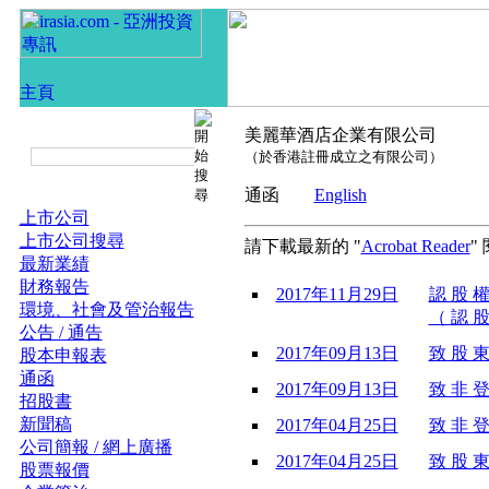
美麗華酒店企業有限公司
（於香港註冊成立之有限公司）
通函
English
上市公司
上市公司搜尋
請下載最新的 "
Acrobat Reader
"
最新業績
財務報告
2017年11月29日
認 股 權
環境、社會及管治報告
（ 認 股 
公告 / 通告
2017年09月13日
致 股 東
股本申報表
通函
2017年09月13日
致 非 登
招股書
新聞稿
2017年04月25日
致 非 登
公司簡報 / 網上廣播
2017年04月25日
致 股 東
股票報價