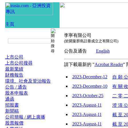
李寧有限公司
(於開曼群島註冊成立之有限公司)
公告及通告
English
上市公司
上市公司搜尋
請下載最新的 "
Acrobat Reader
"
最新業績
財務報告
2023-December-12
自 願 公
環境、社會及管治報告
2023-December-10
有 關 收
公告 / 通告
股本申報表
2023-October-25
二 零 二
通函
招股書
2023-August-11
澄 清 公
新聞稿
2023-August-11
截 至 20
公司簡報 / 網上廣播
股票報價
2023-August-11
截 至 20