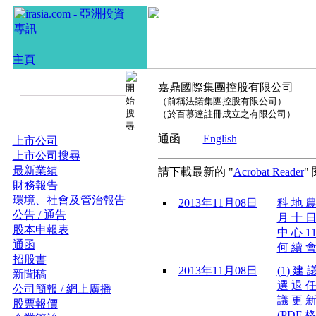
嘉鼎國際集團控股有限公司
（前稱法諾集團控股有限公司）
（於百慕達註冊成立之有限公司）
通函
English
上市公司
上市公司搜尋
最新業績
請下載最新的 "
Acrobat Reader
"
財務報告
環境、社會及管治報告
2013年11月08日
科 地 農
公告 / 通告
月 十 日
股本申報表
中 心 1
通函
何 續 會
招股書
2013年11月08日
(1) 建
新聞稿
選 退 任
公司簡報 / 網上廣播
議 更 新
股票報價
(PDF 格