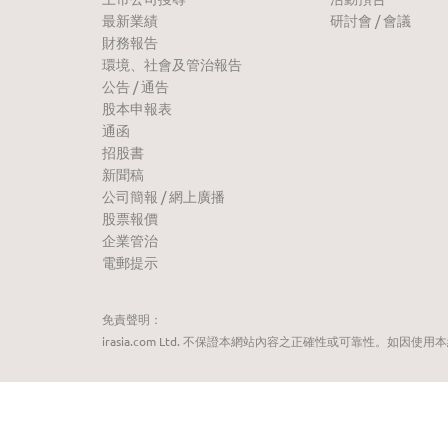
最新業績
研討會 / 會議
財務報告
環境、社會及管治報告
公告 / 通告
股本申報表
通函
招股書
新聞稿
公司簡報 / 網上廣播
股票報價
企業管治
電郵提示
免責聲明：
irasia.com Ltd. 不保證本網站內容之正確性或可靠性。如因使用本