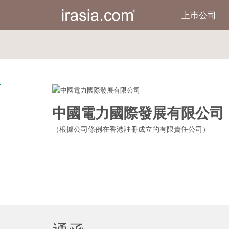
上巿公司
irasia.com
-
中
國
電
力
國