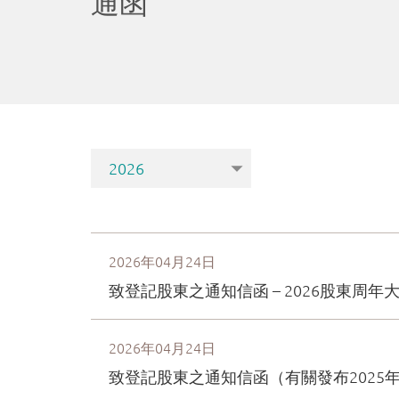
際
發
展
有
限
公
司