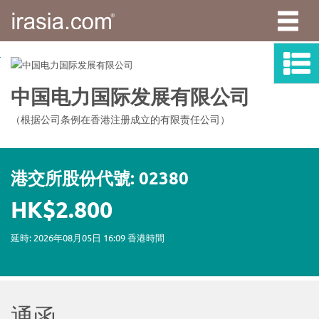
irasia.com
-
中
国
电
力
国
际
发
展