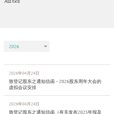
有
限
公
司