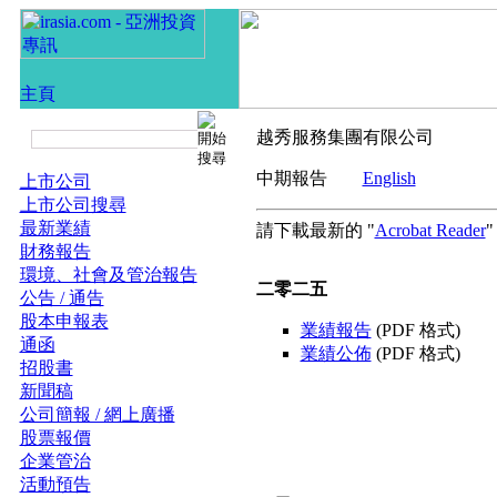
越秀服務集團有限公司
中期報告
English
上市公司
上市公司搜尋
最新業績
請下載最新的 "
Acrobat Reader
財務報告
環境、社會及管治報告
二零二五
公告 / 通告
股本申報表
業績報告
(PDF 格式)
通函
業績公佈
(PDF 格式)
招股書
新聞稿
公司簡報 / 網上廣播
股票報價
企業管治
活動預告