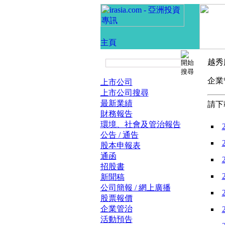
越秀
企
上市公司
上市公司搜尋
最新業績
請下
財務報告
環境、社會及管治報告
公告 / 通告
股本申報表
通函
招股書
新聞稿
公司簡報 / 網上廣播
股票報價
企業管治
活動預告