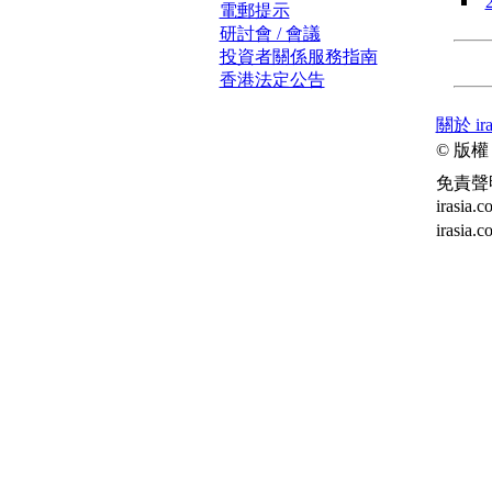
電郵提示
研討會 / 會議
投資者關係服務指南
香港法定公告
關於 ira
© 版權
免責聲
ira
irasia