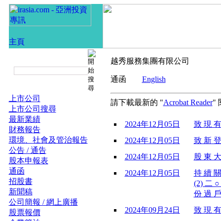
越秀服務集團有限公司
通函
English
上市公司
請下載最新的 "
Acrobat Reader
"
上市公司搜尋
最新業績
2024年12月05日
致 現 有
財務報告
環境、社會及管治報告
2024年12月05日
致 新 登
公告 / 通告
2024年12月05日
股 東 大
股本申報表
通函
2024年12月05日
持 續 關
招股書
(2) 二 
新聞稿
份 過 戶
公司簡報 / 網上廣播
2024年09月24日
致 現 有
股票報價