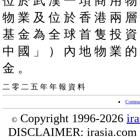
位 於 武 漢 一 項 商 用 物
物 業 及 位 於 香 港 兩 層
基 金 為 全 球 首 隻 投 資
中 國 」 ） 內 地 物 業 的
金 。
二 零 二 五 年 年 報 資 料
Compan
Copyright 1996-2026
ir
©
DISCLAIMER: irasia.com Lt