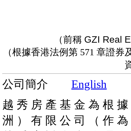
GZI Real E
（前稱
（根據香港法例第 571 章證券
公司簡介
English
越 秀 房 產 基 金 為 根 據
洲 ） 有 限 公 司 （ 作 為