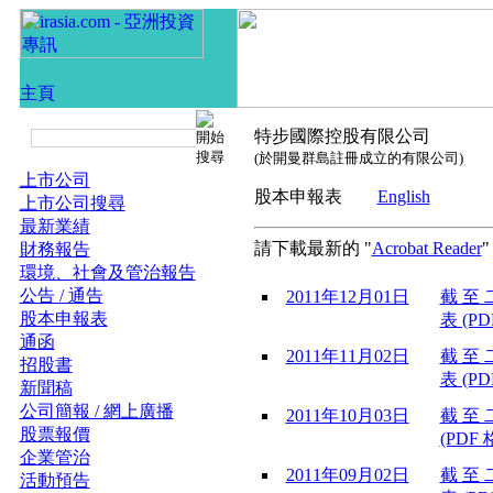
特步國際控股有限公司
(於開曼群島註冊成立的有限公司)
上市公司
股本申報表
English
上市公司搜尋
最新業績
請下載最新的 "
Acrobat Reader
財務報告
環境、社會及管治報告
公告 / 通告
2011年12月01日
截 至 
股本申報表
表 (PD
通函
2011年11月02日
截 至 
招股書
表 (PD
新聞稿
公司簡報 / 網上廣播
2011年10月03日
截 至 
股票報價
(PDF 
企業管治
2011年09月02日
截 至 
活動預告