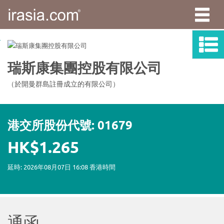
irasia.com
-
瑞
斯
康
集
團
控
股
有