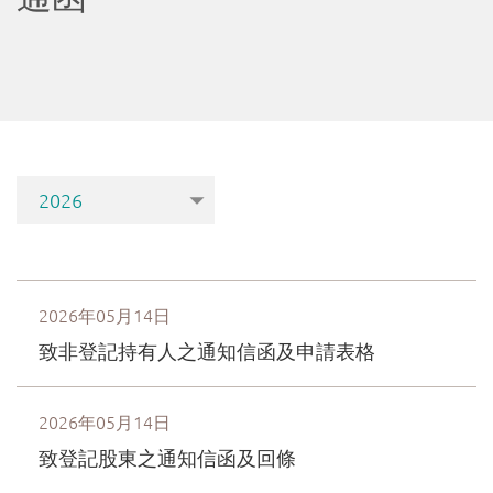
限
公
司