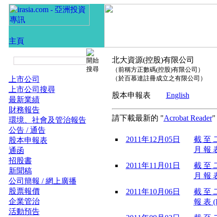
北大資源(控股)有限公司
（前稱方正數碼(控股)有限公司）
（於百慕達註冊成立之有限公司）
上市公司
上市公司搜尋
股本申報表
English
最新業績
財務報告
請下載最新的 "
Acrobat Reader
環境、社會及管治報告
公告 / 通告
2011年12月05日
截 至 
股本申報表
月 報 表
通函
招股書
2011年11月01日
截 至 
新聞稿
月 報 表
公司簡報 / 網上廣播
股票報價
2011年10月06日
截 至 
企業管治
報 表 (
活動預告