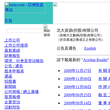
北大資源(控股)有限公司
（前稱方正數碼(控股)有限公司）
（於百慕達註冊成立之有限公司）
上市公司
上市公司搜尋
公告及通告
English
最新業績
財務報告
請下載最新的 "
Acrobat Reader
環境、社會及管治報告
公告 / 通告
2009年11月27日
有 關 股
股本申報表
通函
2009年11月09日
有 關 
招股書
新聞稿
2009年11月06日
停 牌 (
公司簡報 / 網上廣播
2009年09月25日
截 至 
股票報價
企業管治
2009年09月14日
董 事 會
活動預告