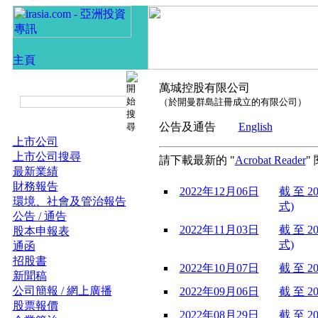
萬城控股有限公司
（於開曼群島註冊成立的有限公司）
公告及通告
English
上市公司
上市公司搜尋
請下載最新的 "
Acrobat Reader
"
最新業績
財務報告
2022年12月06日
截 至 2
環境、社會及管治報告
式)
公告 / 通告
2022年11月03日
截 至 2
股本申報表
式)
通函
招股書
2022年10月07日
截 至 2
新聞稿
公司簡報 / 網上廣播
2022年09月06日
截 至 2
股票報價
2022年08月29日
截 至 2